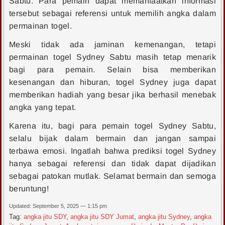
Sabtu. Para pemain dapat memanfaatkan informasi
tersebut sebagai referensi untuk memilih angka dalam
permainan togel.
Meski tidak ada jaminan kemenangan, tetapi
permainan togel Sydney Sabtu masih tetap menarik
bagi para pemain. Selain bisa memberikan
kesenangan dan hiburan, togel Sydney juga dapat
memberikan hadiah yang besar jika berhasil menebak
angka yang tepat.
Karena itu, bagi para pemain togel Sydney Sabtu,
selalu bijak dalam bermain dan jangan sampai
terbawa emosi. Ingatlah bahwa prediksi togel Sydney
hanya sebagai referensi dan tidak dapat dijadikan
sebagai patokan mutlak. Selamat bermain dan semoga
beruntung!
Updated: September 5, 2025 — 1:15 pm
Tag:
angka jitu SDY
,
angka jitu SDY Jumat
,
angka jitu Sydney
,
angka