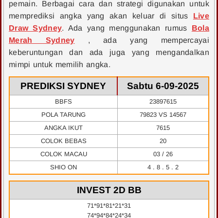
pemain. Berbagai cara dan strategi digunakan untuk
memprediksi angka yang akan keluar di situs
Live
Draw Sydney
. Ada yang menggunakan rumus
Bola
Merah Sydney
, ada yang mempercayai
keberuntungan dan ada juga yang mengandalkan
mimpi untuk memilih angka.
PREDIKSI SYDNEY
Sabtu 6-09-2025
BBFS
23897615
POLA TARUNG
79823 VS 14567
ANGKA IKUT
7615
COLOK BEBAS
20
COLOK MACAU
03 / 26
SHIO ON
4 . 8 . 5 . 2
INVEST 2D BB
71*91*81*21*31
74*94*84*24*34