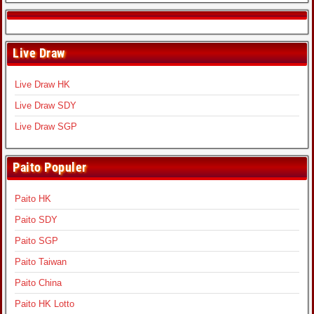
Live Draw
Live Draw HK
Live Draw SDY
Live Draw SGP
Paito Populer
Paito HK
Paito SDY
Paito SGP
Paito Taiwan
Paito China
Paito HK Lotto