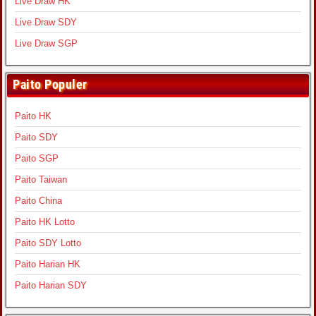
Live Draw HK
Live Draw SDY
Live Draw SGP
Paito Populer
Paito HK
Paito SDY
Paito SGP
Paito Taiwan
Paito China
Paito HK Lotto
Paito SDY Lotto
Paito Harian HK
Paito Harian SDY