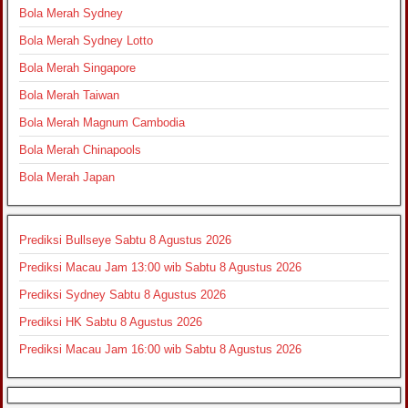
Bola Merah Sydney
Bola Merah Sydney Lotto
Bola Merah Singapore
Bola Merah Taiwan
Bola Merah Magnum Cambodia
Bola Merah Chinapools
Bola Merah Japan
Prediksi Bullseye Sabtu 8 Agustus 2026
Prediksi Macau Jam 13:00 wib Sabtu 8 Agustus 2026
Prediksi Sydney Sabtu 8 Agustus 2026
Prediksi HK Sabtu 8 Agustus 2026
Prediksi Macau Jam 16:00 wib Sabtu 8 Agustus 2026