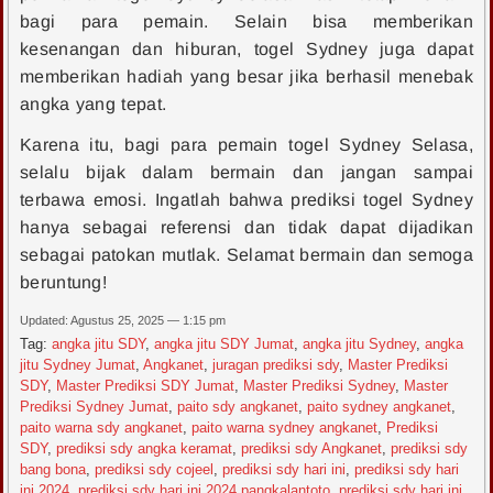
bagi para pemain. Selain bisa memberikan
kesenangan dan hiburan, togel Sydney juga dapat
memberikan hadiah yang besar jika berhasil menebak
angka yang tepat.
Karena itu, bagi para pemain togel Sydney Selasa,
selalu bijak dalam bermain dan jangan sampai
terbawa emosi. Ingatlah bahwa prediksi togel Sydney
hanya sebagai referensi dan tidak dapat dijadikan
sebagai patokan mutlak. Selamat bermain dan semoga
beruntung!
Updated: Agustus 25, 2025 — 1:15 pm
Tag:
angka jitu SDY
,
angka jitu SDY Jumat
,
angka jitu Sydney
,
angka
jitu Sydney Jumat
,
Angkanet
,
juragan prediksi sdy
,
Master Prediksi
SDY
,
Master Prediksi SDY Jumat
,
Master Prediksi Sydney
,
Master
Prediksi Sydney Jumat
,
paito sdy angkanet
,
paito sydney angkanet
,
paito warna sdy angkanet
,
paito warna sydney angkanet
,
Prediksi
SDY
,
prediksi sdy angka keramat
,
prediksi sdy Angkanet
,
prediksi sdy
bang bona
,
prediksi sdy cojeel
,
prediksi sdy hari ini
,
prediksi sdy hari
ini 2024
,
prediksi sdy hari ini 2024 pangkalantoto
,
prediksi sdy hari ini