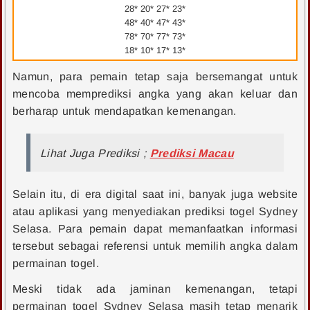
28* 20* 27* 23*
48* 40* 47* 43*
78* 70* 77* 73*
18* 10* 17* 13*
Namun, para pemain tetap saja bersemangat untuk
mencoba memprediksi angka yang akan keluar dan
berharap untuk mendapatkan kemenangan.
Lihat Juga Prediksi ;
Prediksi Macau
Selain itu, di era digital saat ini, banyak juga website
atau aplikasi yang menyediakan prediksi togel Sydney
Selasa. Para pemain dapat memanfaatkan informasi
tersebut sebagai referensi untuk memilih angka dalam
permainan togel.
Meski tidak ada jaminan kemenangan, tetapi
permainan togel Sydney Selasa masih tetap menarik