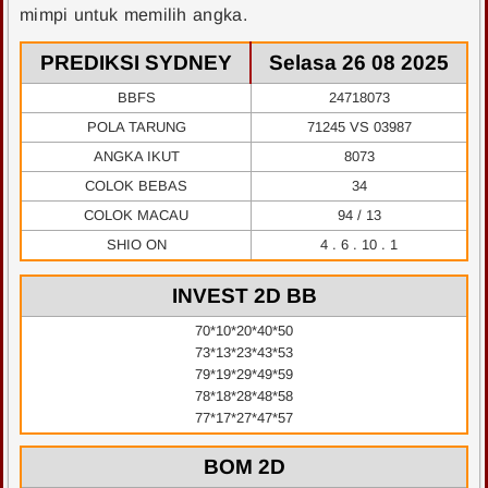
mimpi untuk memilih angka.
PREDIKSI SYDNEY
Selasa 26 08 2025
BBFS
24718073
POLA TARUNG
71245 VS 03987
ANGKA IKUT
8073
COLOK BEBAS
34
COLOK MACAU
94 / 13
SHIO ON
4 . 6 . 10 . 1
INVEST 2D BB
70*10*20*40*50
73*13*23*43*53
79*19*29*49*59
78*18*28*48*58
77*17*27*47*57
BOM 2D