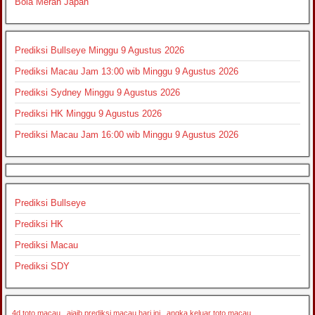
Bola Merah Japan
Prediksi Bullseye Minggu 9 Agustus 2026
Prediksi Macau Jam 13:00 wib Minggu 9 Agustus 2026
Prediksi Sydney Minggu 9 Agustus 2026
Prediksi HK Minggu 9 Agustus 2026
Prediksi Macau Jam 16:00 wib Minggu 9 Agustus 2026
Prediksi Bullseye
Prediksi HK
Prediksi Macau
Prediksi SDY
4d toto macau
ajaib prediksi macau hari ini
angka keluar toto macau