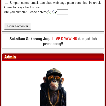
Simpan nama, email, dan situs web saya pada peramban ini untuk
komentar saya berikutnya.
Are you human? Please solve:
Saksikan Sekarang Juga
LIVE DRAW HK
dan jadilah
pemenang!!
Admin