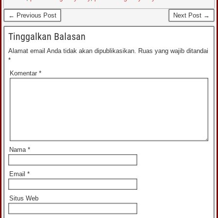
← Previous Post
Next Post →
Tinggalkan Balasan
Alamat email Anda tidak akan dipublikasikan.
Ruas yang wajib ditandai
*
Komentar
*
Nama
*
Email
*
Situs Web