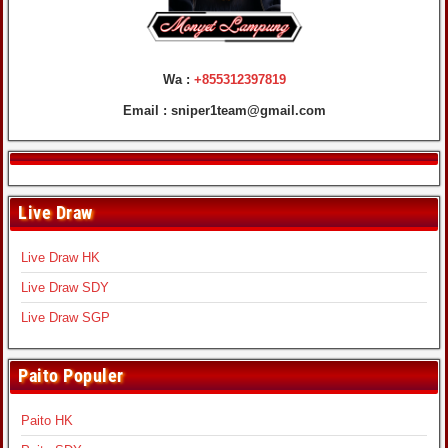
Wa :
+855312397819
Email :
sniper1team@gmail.com
Live Draw
Live Draw HK
Live Draw SDY
Live Draw SGP
Paito Populer
Paito HK