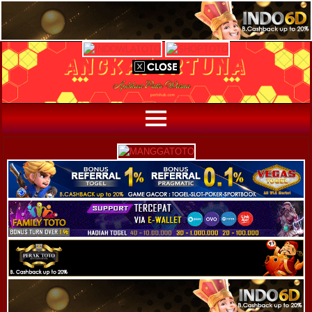
Luxiototo
Teriostoto
Manggatoto
Mcitytoto
Peraktoto