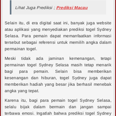
Lihat Juga Prediksi ;
Prediksi Macau
Selain itu, di era digital saat ini, banyak juga website
atau aplikasi yang menyediakan prediksi togel Sydney
Selasa. Para pemain dapat memanfaatkan informasi
tersebut sebagai referensi untuk memilih angka dalam
permainan togel.
Meski tidak ada jaminan kemenangan, tetapi
permainan togel Sydney Selasa masih tetap menarik
bagi para pemain. Selain bisa memberikan
kesenangan dan hiburan, togel Sydney juga dapat
memberikan hadiah yang besar jika berhasil menebak
angka yang tepat.
Karena itu, bagi para pemain togel Sydney Selasa,
selalu bijak dalam bermain dan jangan sampai
terbawa emosi. Ingatlah bahwa prediksi togel Sydney