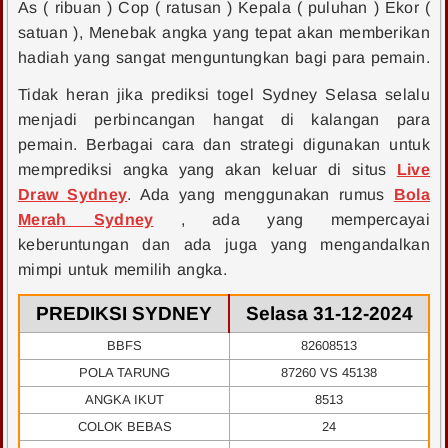
As ( ribuan ) Cop ( ratusan ) Kepala ( puluhan ) Ekor (
satuan ), Menebak angka yang tepat akan memberikan
hadiah yang sangat menguntungkan bagi para pemain.
Tidak heran jika prediksi togel Sydney Selasa selalu
menjadi perbincangan hangat di kalangan para
pemain. Berbagai cara dan strategi digunakan untuk
memprediksi angka yang akan keluar di situs
Live
Draw Sydney
. Ada yang menggunakan rumus
Bola
Merah Sydney
, ada yang mempercayai
keberuntungan dan ada juga yang mengandalkan
mimpi untuk memilih angka.
PREDIKSI SYDNEY
Selasa 31-12-2024
BBFS
82608513
POLA TARUNG
87260 VS 45138
ANGKA IKUT
8513
COLOK BEBAS
24