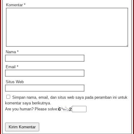
Komentar
*
Nama
*
Email
*
Situs Web
Simpan nama, email, dan situs web saya pada peramban ini untuk
komentar saya berikutnya.
Are you human? Please solve: