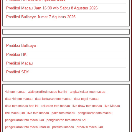
Prediksi Macau Jam 16:00 wib Sabtu 8 Agustus 2026
Prediksi Bullseye Jumat 7 Agustus 2026
Prediksi Bullseye
Prediksi HK
Prediksi Macau
Prediksi SDY
4d toto macau
ajaib prediksi macau hari ini
angka keluar toto macau
data 4d toto macau
data keluaran toto macau
data togel macau
data toto macau hari ini
keluaran toto macau
live draw toto macau
live Macau
live Macau 4d
live toto macau
paito toto macau
pengeluaran toto macau
pengeluaran toto macau 4d
pengeluaran toto macau 5d
pengeluaran toto macau hari ini
prediksi macau
prediksi macau 4d