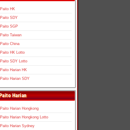
Paito HK
Paito SDY
Paito SGP
Paito Taiwan
Paito China
Paito HK Lotto
Paito SDY Lotto
Paito Harian HK
Paito Harian SDY
Paito Harian
Paito Harian Hongkong
Paito Harian Hongkong Lotto
Paito Harian Sydney