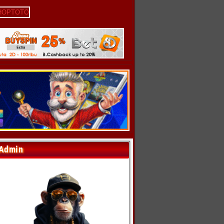
Admin