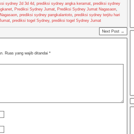
ksi sydney 2d 3d 4d
,
prediksi sydney angka keramat
,
prediksi sydney
ngkanet
,
Prediksi Sydney Jumat
,
Prediksi Sydney Jumat Nagasaon
,
 Nagasaon
,
prediksi sydney pangkalantoto
,
prediksi sydney terjitu hari
 Jumat
,
prediksi togel Sydney
,
prediksi togel Sydney Jumat
Next Post →
n.
Ruas yang wajib ditandai
*