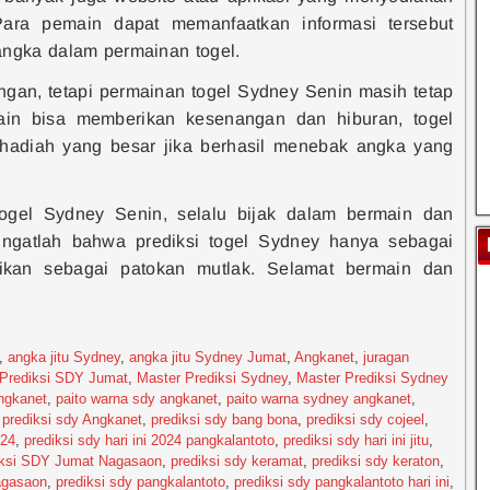
Para pemain dapat memanfaatkan informasi tersebut
 angka dalam permainan togel.
gan, tetapi permainan togel Sydney Senin masih tetap
ain bisa memberikan kesenangan dan hiburan, togel
hadiah yang besar jika berhasil menebak angka yang
togel Sydney Senin, selalu bijak dalam bermain dan
Ingatlah bahwa prediksi togel Sydney hanya sebagai
adikan sebagai patokan mutlak. Selamat bermain dan
,
angka jitu Sydney
,
angka jitu Sydney Jumat
,
Angkanet
,
juragan
Prediksi SDY Jumat
,
Master Prediksi Sydney
,
Master Prediksi Sydney
ngkanet
,
paito warna sdy angkanet
,
paito warna sydney angkanet
,
,
prediksi sdy Angkanet
,
prediksi sdy bang bona
,
prediksi sdy cojeel
,
024
,
prediksi sdy hari ini 2024 pangkalantoto
,
prediksi sdy hari ini jitu
,
iksi SDY Jumat Nagasaon
,
prediksi sdy keramat
,
prediksi sdy keraton
,
agasaon
,
prediksi sdy pangkalantoto
,
prediksi sdy pangkalantoto hari ini
,