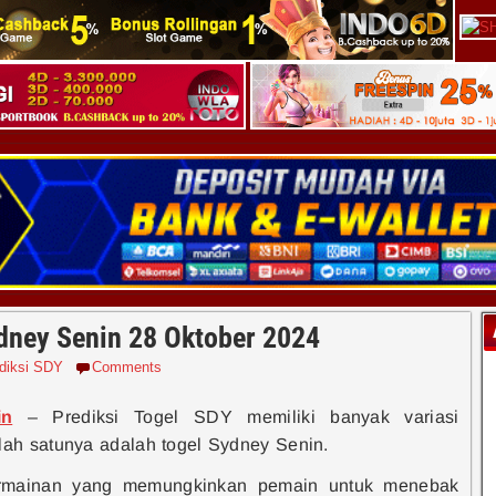
dney Senin 28 Oktober 2024
diksi SDY
Comments
in
– Prediksi Togel SDY memiliki banyak variasi
lah satunya adalah togel Sydney Senin.
ermainan yang memungkinkan pemain untuk menebak