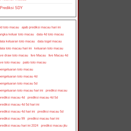
Prediksi SDY
4d toto macau
ajaib prediksi macau hari ini
angka keluar toto macau
data 4d toto macau
data keluaran toto macau
data togel macau
data toto macau hari ini
keluaran toto macau
live draw toto macau
live Macau
live Macau 4d
live toto macau
paito toto macau
pengeluaran toto macau
pengeluaran toto macau 4d
pengeluaran toto macau 5d
pengeluaran toto macau hari ini
prediksi macau
prediksi macau 4d
prediksi macau 4d 5d
prediksi macau 4d 5d hari ini
prediksi macau 4d hari ini
prediksi macau 5d
prediksi macau 99
prediksi macau hari ini
prediksi macau hari ini 2024
prediksi macau jitu