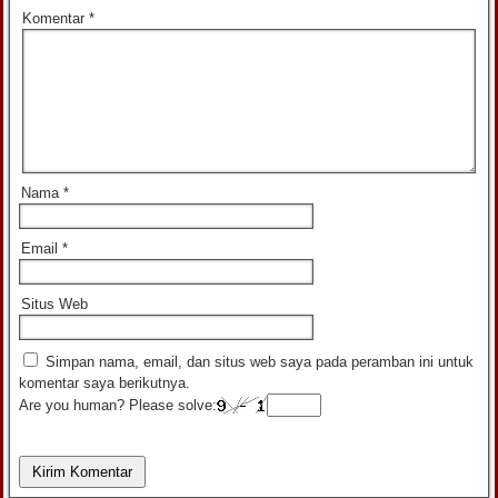
Komentar
*
Nama
*
Email
*
Situs Web
Simpan nama, email, dan situs web saya pada peramban ini untuk
komentar saya berikutnya.
Are you human? Please solve: