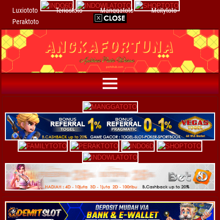
Luxiototo
Teriostoto
Manggatoto
Mcitytoto
Peraktoto