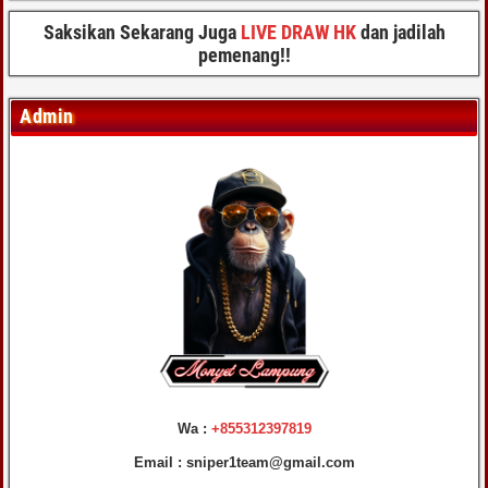
Saksikan Sekarang Juga
LIVE DRAW HK
dan jadilah
pemenang!!
Admin
Wa :
+855312397819
Email :
sniper1team@gmail.com