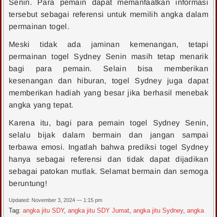
Senin. Para pemain dapat memanfaatkan informasi
tersebut sebagai referensi untuk memilih angka dalam
permainan togel.
Meski tidak ada jaminan kemenangan, tetapi
permainan togel Sydney Senin masih tetap menarik
bagi para pemain. Selain bisa memberikan
kesenangan dan hiburan, togel Sydney juga dapat
memberikan hadiah yang besar jika berhasil menebak
angka yang tepat.
Karena itu, bagi para pemain togel Sydney Senin,
selalu bijak dalam bermain dan jangan sampai
terbawa emosi. Ingatlah bahwa prediksi togel Sydney
hanya sebagai referensi dan tidak dapat dijadikan
sebagai patokan mutlak. Selamat bermain dan semoga
beruntung!
Updated: November 3, 2024 — 1:15 pm
Tag:
angka jitu SDY
,
angka jitu SDY Jumat
,
angka jitu Sydney
,
angka