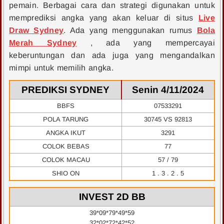
pemain. Berbagai cara dan strategi digunakan untuk
memprediksi angka yang akan keluar di situs
Live
Draw Sydney
. Ada yang menggunakan rumus
Bola
Merah Sydney
, ada yang mempercayai
keberuntungan dan ada juga yang mengandalkan
mimpi untuk memilih angka.
PREDIKSI SYDNEY
Senin 4/11/2024
BBFS
07533291
POLA TARUNG
30745 VS 92813
ANGKA IKUT
3291
COLOK BEBAS
77
COLOK MACAU
57 / 79
SHIO ON
1 . 3 . 2 . 5
INVEST 2D BB
39*09*79*49*59
32*02*72*42*52