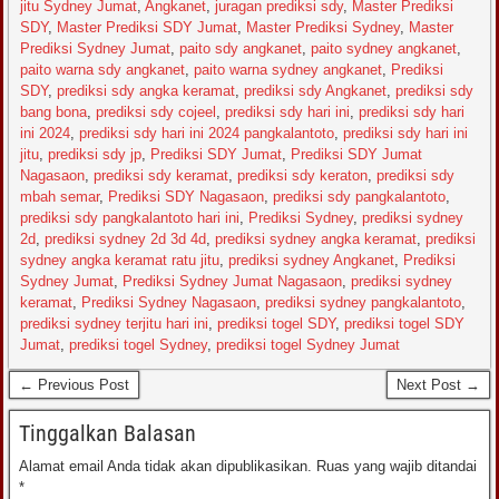
jitu Sydney Jumat
,
Angkanet
,
juragan prediksi sdy
,
Master Prediksi
SDY
,
Master Prediksi SDY Jumat
,
Master Prediksi Sydney
,
Master
Prediksi Sydney Jumat
,
paito sdy angkanet
,
paito sydney angkanet
,
paito warna sdy angkanet
,
paito warna sydney angkanet
,
Prediksi
SDY
,
prediksi sdy angka keramat
,
prediksi sdy Angkanet
,
prediksi sdy
bang bona
,
prediksi sdy cojeel
,
prediksi sdy hari ini
,
prediksi sdy hari
ini 2024
,
prediksi sdy hari ini 2024 pangkalantoto
,
prediksi sdy hari ini
jitu
,
prediksi sdy jp
,
Prediksi SDY Jumat
,
Prediksi SDY Jumat
Nagasaon
,
prediksi sdy keramat
,
prediksi sdy keraton
,
prediksi sdy
mbah semar
,
Prediksi SDY Nagasaon
,
prediksi sdy pangkalantoto
,
prediksi sdy pangkalantoto hari ini
,
Prediksi Sydney
,
prediksi sydney
2d
,
prediksi sydney 2d 3d 4d
,
prediksi sydney angka keramat
,
prediksi
sydney angka keramat ratu jitu
,
prediksi sydney Angkanet
,
Prediksi
Sydney Jumat
,
Prediksi Sydney Jumat Nagasaon
,
prediksi sydney
keramat
,
Prediksi Sydney Nagasaon
,
prediksi sydney pangkalantoto
,
prediksi sydney terjitu hari ini
,
prediksi togel SDY
,
prediksi togel SDY
Jumat
,
prediksi togel Sydney
,
prediksi togel Sydney Jumat
← Previous Post
Next Post →
Tinggalkan Balasan
Alamat email Anda tidak akan dipublikasikan.
Ruas yang wajib ditandai
*