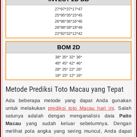
27*97*37*17*47
25*95*35*15*45
26*96*36*16*46
28*98*38*18*48
22*92*32*12*42
BOM 2D
38* 35* 32* 36*
48* 45* 42* 46*
28* 25* 22* 26*
18* 15* 12* 16*
Metode Prediksi Toto Macau yang Tepat
Ada beberapa metode yang dapat Anda gunakan
untuk melakukan
prediksi toto Macau hari ini
. Salah
satunya adalah dengan menganalisis data
Paito
Macau
yang sudah keluar sebelumnya. Dengan
melihat pola angka yang sering muncul, Anda dapat