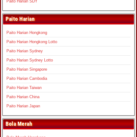
Paito Harian SDY
Paito Harian
Paito Harian Hongkong
Paito Harian Hongkong Lotto
Paito Harian Sydney
Paito Harian Sydney Lotto
Paito Harian Singapore
Paito Harian Cambodia
Paito Harian Taiwan
Paito Harian China
Paito Harian Japan
Bola Merah