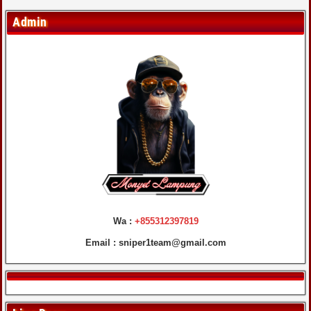
Admin
Wa :
+855312397819
Email :
sniper1team@gmail.com