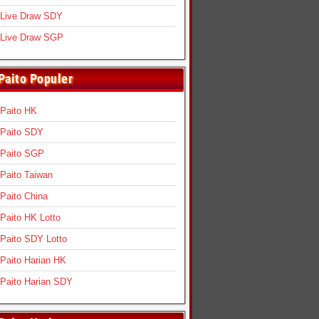
Live Draw SDY
Live Draw SGP
Paito Populer
Paito HK
Paito SDY
Paito SGP
Paito Taiwan
Paito China
Paito HK Lotto
Paito SDY Lotto
Paito Harian HK
Paito Harian SDY