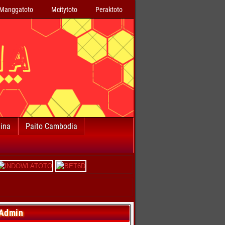
Manggatoto
Mcitytoto
Peraktoto
hina
Paito Cambodia
Admin