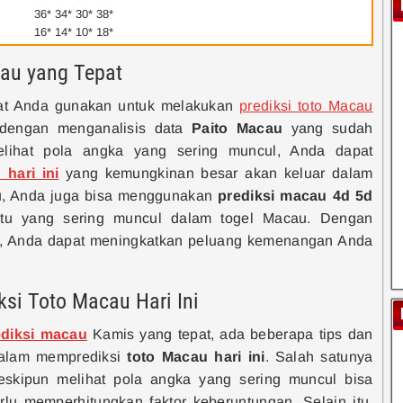
36* 34* 30* 38*
16* 14* 10* 18*
au yang Tepat
at Anda gunakan untuk melakukan
prediksi toto Macau
 dengan menganalisis data
Paito Macau
yang sudah
lihat pola angka yang sering muncul, Anda dapat
hari ini
yang kemungkinan besar akan keluar dalam
itu, Anda juga bisa menggunakan
prediksi macau 4d 5d
ntu yang sering muncul dalam togel Macau. Dengan
, Anda dapat meningkatkan peluang kemenangan Anda
ksi Toto Macau Hari Ini
ediksi macau
Kamis yang tepat, ada beberapa tips dan
dalam memprediksi
toto Macau hari ini
. Salah satunya
eskipun melihat pola angka yang sering muncul bisa
u memperhitungkan faktor keberuntungan. Selain itu,