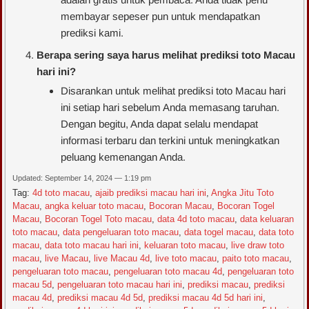
membayar sepeser pun untuk mendapatkan
prediksi kami.
Berapa sering saya harus melihat prediksi toto Macau
hari ini?
Disarankan untuk melihat prediksi toto Macau hari
ini setiap hari sebelum Anda memasang taruhan.
Dengan begitu, Anda dapat selalu mendapat
informasi terbaru dan terkini untuk meningkatkan
peluang kemenangan Anda.
Updated: September 14, 2024 — 1:19 pm
Tag:
4d toto macau
,
ajaib prediksi macau hari ini
,
Angka Jitu Toto
Macau
,
angka keluar toto macau
,
Bocoran Macau
,
Bocoran Togel
Macau
,
Bocoran Togel Toto macau
,
data 4d toto macau
,
data keluaran
toto macau
,
data pengeluaran toto macau
,
data togel macau
,
data toto
macau
,
data toto macau hari ini
,
keluaran toto macau
,
live draw toto
macau
,
live Macau
,
live Macau 4d
,
live toto macau
,
paito toto macau
,
pengeluaran toto macau
,
pengeluaran toto macau 4d
,
pengeluaran toto
macau 5d
,
pengeluaran toto macau hari ini
,
prediksi macau
,
prediksi
macau 4d
,
prediksi macau 4d 5d
,
prediksi macau 4d 5d hari ini
,