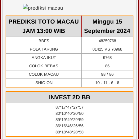
PREDIKSI TOTO MACAU
Minggu 15
JAM 13:00 WIB
September 2024
BBFS
48259768
POLA TARUNG
81425 VS 70968
ANGKA IKUT
9768
COLOK BEBAS
86
COLOK MACAU
98 / 86
SHIO ON
10 . 11 . 6 . 8
INVEST 2D BB
87*17*47*27*57
80*10*40*20*50
89*19*49*29*59
86*16*46*26*56
88*18*48*28*58