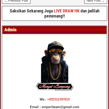
← Previous Post
Next Post →
Saksikan Sekarang Juga
LIVE DRAW HK
dan jadilah
pemenang!!
Admin
Wa :
+855312397819
Email :
sniper1team@gmail.com