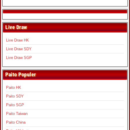
Live Draw
Live Draw HK
Live Draw SDY
Live Draw SGP
Paito Populer
Paito HK
Paito SDY
Paito SGP
Paito Taiwan
Paito China