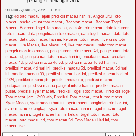
peluang kemenangan Anda.
Updated: Agustus 29, 2025 — 1:19 pm
Tag:
4d toto macau
,
ajaib prediksi macau hari ini
,
Angka Jitu Toto
Macau
,
angka keluar toto macau
,
Bocoran Macau
,
Bocoran Togel
Macau
,
Bocoran Togel Toto macau
,
data 4d toto macau
,
data keluaran
toto macau
,
data pengeluaran toto macau
,
data togel macau
,
data toto
macau
,
data toto macau hari ini
,
keluaran toto macau
,
live draw toto
macau
,
live Macau
,
live Macau 4d
,
live toto macau
,
paito toto macau
,
pengeluaran toto macau
,
pengeluaran toto macau 4d
,
pengeluaran toto
macau 5d
,
pengeluaran toto macau hari ini
,
prediksi macau
,
prediksi
macau 4d
,
prediksi macau 4d 5d
,
prediksi macau 4d 5d hari ini
,
prediksi macau 4d hari ini
,
prediksi macau 5d
,
prediksi macau 5d hari
ini
,
prediksi macau 99
,
prediksi macau hari ini
,
prediksi macau hari ini
2024
,
prediksi macau jitu
,
prediksi macau jp
,
prediksi macau
paitopaman
,
prediksi macau pangkalantoto hari ini
,
prediksi macau
pusat
,
prediksi syair macau
,
Prediksi Togel Toto macau
,
Prediksi Togel
Toto macau jam 13:00 wib
,
Prediksi Toto Macau
,
result toto macau
,
Syair Macau
,
syair macau hari ini
,
syair macau pangkalantoto hari ini
,
syair macau terlengkap
,
syair toto macau hari ini
,
togel macau
,
togel
macau hari ini
,
togel macau hari ini keluar
,
togel toto macau
,
toto
macau
,
toto macau 4d
,
toto macau 5d
,
Toto Macau Hari ini
,
toto
macau live