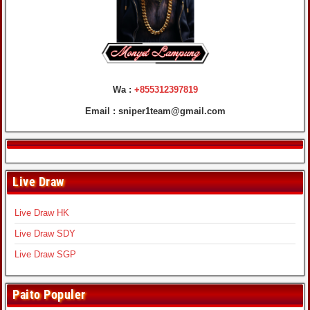
Wa :
+855312397819
Email :
sniper1team@gmail.com
Live Draw
Live Draw HK
Live Draw SDY
Live Draw SGP
Paito Populer