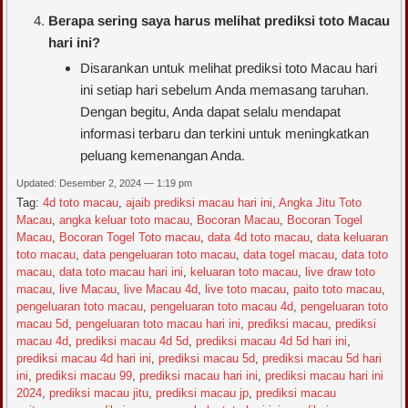
Berapa sering saya harus melihat prediksi toto Macau
hari ini?
Disarankan untuk melihat prediksi toto Macau hari
ini setiap hari sebelum Anda memasang taruhan.
Dengan begitu, Anda dapat selalu mendapat
informasi terbaru dan terkini untuk meningkatkan
peluang kemenangan Anda.
Updated: Desember 2, 2024 — 1:19 pm
Tag:
4d toto macau
,
ajaib prediksi macau hari ini
,
Angka Jitu Toto
Macau
,
angka keluar toto macau
,
Bocoran Macau
,
Bocoran Togel
Macau
,
Bocoran Togel Toto macau
,
data 4d toto macau
,
data keluaran
toto macau
,
data pengeluaran toto macau
,
data togel macau
,
data toto
macau
,
data toto macau hari ini
,
keluaran toto macau
,
live draw toto
macau
,
live Macau
,
live Macau 4d
,
live toto macau
,
paito toto macau
,
pengeluaran toto macau
,
pengeluaran toto macau 4d
,
pengeluaran toto
macau 5d
,
pengeluaran toto macau hari ini
,
prediksi macau
,
prediksi
macau 4d
,
prediksi macau 4d 5d
,
prediksi macau 4d 5d hari ini
,
prediksi macau 4d hari ini
,
prediksi macau 5d
,
prediksi macau 5d hari
ini
,
prediksi macau 99
,
prediksi macau hari ini
,
prediksi macau hari ini
2024
,
prediksi macau jitu
,
prediksi macau jp
,
prediksi macau