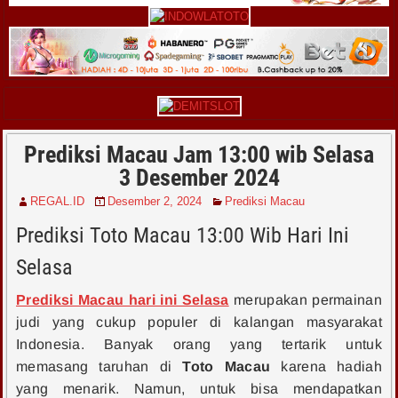
Prediksi Macau Jam 13:00 wib Selasa
3 Desember 2024
REGAL.ID
Desember 2, 2024
Prediksi Macau
Prediksi Toto Macau 13:00 Wib Hari Ini
Selasa
Prediksi Macau hari ini Selasa
merupakan permainan
judi yang cukup populer di kalangan masyarakat
Indonesia. Banyak orang yang tertarik untuk
memasang taruhan di
Toto Macau
karena hadiah
yang menarik. Namun, untuk bisa mendapatkan