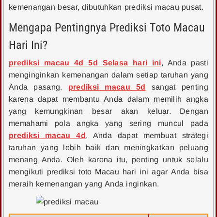
kemenangan besar, dibutuhkan prediksi macau pusat.
Mengapa Pentingnya Prediksi Toto Macau
Hari Ini?
prediksi macau 4d 5d Selasa hari ini
, Anda pasti
menginginkan kemenangan dalam setiap taruhan yang
Anda pasang.
prediksi macau 5d
sangat penting
karena dapat membantu Anda dalam memilih angka
yang kemungkinan besar akan keluar. Dengan
memahami pola angka yang sering muncul pada
prediksi macau 4d
, Anda dapat membuat strategi
taruhan yang lebih baik dan meningkatkan peluang
menang Anda. Oleh karena itu, penting untuk selalu
mengikuti prediksi toto Macau hari ini agar Anda bisa
meraih kemenangan yang Anda inginkan.