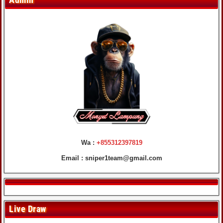
Wa :
+855312397819
Email :
sniper1team@gmail.com
Live Draw