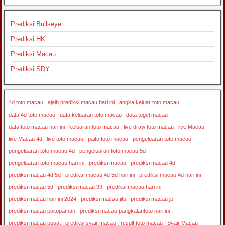
Prediksi Bullseye
Prediksi HK
Prediksi Macau
Prediksi SDY
4d toto macau
ajaib prediksi macau hari ini
angka keluar toto macau
data 4d toto macau
data keluaran toto macau
data togel macau
data toto macau hari ini
keluaran toto macau
live draw toto macau
live Macau
live Macau 4d
live toto macau
paito toto macau
pengeluaran toto macau
pengeluaran toto macau 4d
pengeluaran toto macau 5d
pengeluaran toto macau hari ini
prediksi macau
prediksi macau 4d
prediksi macau 4d 5d
prediksi macau 4d 5d hari ini
prediksi macau 4d hari ini
prediksi macau 5d
prediksi macau 99
prediksi macau hari ini
prediksi macau hari ini 2024
prediksi macau jitu
prediksi macau jp
prediksi macau paitopaman
prediksi macau pangkalantoto hari ini
prediksi macau pusat
prediksi syair macau
result toto macau
Syair Macau