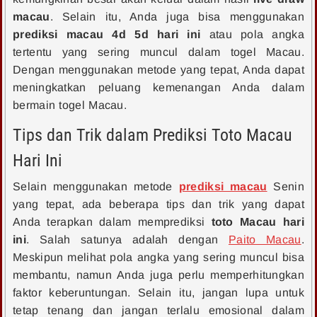
macau
. Selain itu, Anda juga bisa menggunakan
prediksi macau 4d 5d hari ini
atau pola angka
tertentu yang sering muncul dalam togel Macau.
Dengan menggunakan metode yang tepat, Anda dapat
meningkatkan peluang kemenangan Anda dalam
bermain togel Macau.
Tips dan Trik dalam Prediksi Toto Macau
Hari Ini
Selain menggunakan metode
prediksi macau
Senin
yang tepat, ada beberapa tips dan trik yang dapat
Anda terapkan dalam memprediksi
toto Macau hari
ini
. Salah satunya adalah dengan
Paito Macau
.
Meskipun melihat pola angka yang sering muncul bisa
membantu, namun Anda juga perlu memperhitungkan
faktor keberuntungan. Selain itu, jangan lupa untuk
tetap tenang dan jangan terlalu emosional dalam