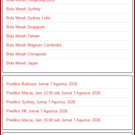
Bola Merah Sydney
Bola Merah Sydney Lotto
Bola Merah Singapore
Bola Merah Taiwan
Bola Merah Magnum Cambodia
Bola Merah Chinapools
Bola Merah Japan
Prediksi Bullseye Jumat 7 Agustus 2026
Prediksi Macau Jam 13:00 wib Jumat 7 Agustus 2026
Prediksi Sydney Jumat 7 Agustus 2026
Prediksi HK Jumat 7 Agustus 2026
Prediksi Macau Jam 16:00 wib Jumat 7 Agustus 2026