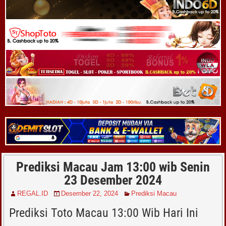
Prediksi Macau Jam 13:00 wib Senin
23 Desember 2024
REGAL.ID
Desember 22, 2024
Prediksi Macau
Prediksi Toto Macau 13:00 Wib Hari Ini