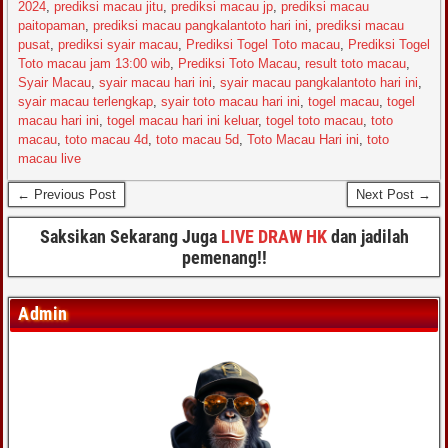
2024
,
prediksi macau jitu
,
prediksi macau jp
,
prediksi macau
paitopaman
,
prediksi macau pangkalantoto hari ini
,
prediksi macau
pusat
,
prediksi syair macau
,
Prediksi Togel Toto macau
,
Prediksi Togel
Toto macau jam 13:00 wib
,
Prediksi Toto Macau
,
result toto macau
,
Syair Macau
,
syair macau hari ini
,
syair macau pangkalantoto hari ini
,
syair macau terlengkap
,
syair toto macau hari ini
,
togel macau
,
togel
macau hari ini
,
togel macau hari ini keluar
,
togel toto macau
,
toto
macau
,
toto macau 4d
,
toto macau 5d
,
Toto Macau Hari ini
,
toto
macau live
← Previous Post
Next Post →
Saksikan Sekarang Juga
LIVE DRAW HK
dan jadilah
pemenang!!
Admin