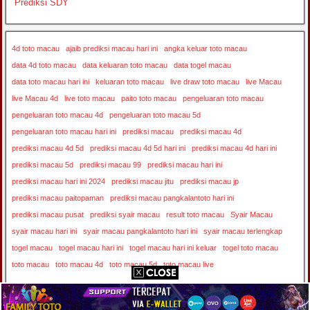
Prediksi SDY
4d toto macau
ajaib prediksi macau hari ini
angka keluar toto macau
data 4d toto macau
data keluaran toto macau
data togel macau
data toto macau hari ini
keluaran toto macau
live draw toto macau
live Macau
live Macau 4d
live toto macau
paito toto macau
pengeluaran toto macau
pengeluaran toto macau 4d
pengeluaran toto macau 5d
pengeluaran toto macau hari ini
prediksi macau
prediksi macau 4d
prediksi macau 4d 5d
prediksi macau 4d 5d hari ini
prediksi macau 4d hari ini
prediksi macau 5d
prediksi macau 99
prediksi macau hari ini
prediksi macau hari ini 2024
prediksi macau jitu
prediksi macau jp
prediksi macau paitopaman
prediksi macau pangkalantoto hari ini
prediksi macau pusat
prediksi syair macau
result toto macau
Syair Macau
syair macau hari ini
syair macau pangkalantoto hari ini
syair macau terlengkap
togel macau
togel macau hari ini
togel macau hari ini keluar
togel toto macau
toto macau
toto macau 4d
toto macau 5d
toto macau live