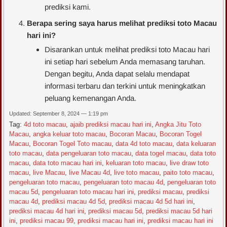
prediksi kami.
Berapa sering saya harus melihat prediksi toto Macau
hari ini?
Disarankan untuk melihat prediksi toto Macau hari
ini setiap hari sebelum Anda memasang taruhan.
Dengan begitu, Anda dapat selalu mendapat
informasi terbaru dan terkini untuk meningkatkan
peluang kemenangan Anda.
Updated: September 8, 2024 — 1:19 pm
Tag:
4d toto macau
,
ajaib prediksi macau hari ini
,
Angka Jitu Toto
Macau
,
angka keluar toto macau
,
Bocoran Macau
,
Bocoran Togel
Macau
,
Bocoran Togel Toto macau
,
data 4d toto macau
,
data keluaran
toto macau
,
data pengeluaran toto macau
,
data togel macau
,
data toto
macau
,
data toto macau hari ini
,
keluaran toto macau
,
live draw toto
macau
,
live Macau
,
live Macau 4d
,
live toto macau
,
paito toto macau
,
pengeluaran toto macau
,
pengeluaran toto macau 4d
,
pengeluaran toto
macau 5d
,
pengeluaran toto macau hari ini
,
prediksi macau
,
prediksi
macau 4d
,
prediksi macau 4d 5d
,
prediksi macau 4d 5d hari ini
,
prediksi macau 4d hari ini
,
prediksi macau 5d
,
prediksi macau 5d hari
ini
,
prediksi macau 99
,
prediksi macau hari ini
,
prediksi macau hari ini