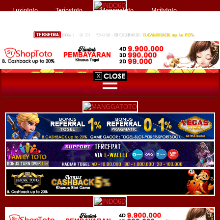
Luxiototo
Teriostoto
Manggatoto
Mcitytoto
Peraktoto