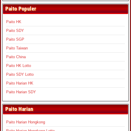
Paito Populer
Paito HK
Paito SDY
Paito SGP
Paito Taiwan
Paito China
Paito HK Lotto
Paito SDY Lotto
Paito Harian HK
Paito Harian SDY
Paito Harian
Paito Harian Hongkong
Paito Harian Hongkong Lotto