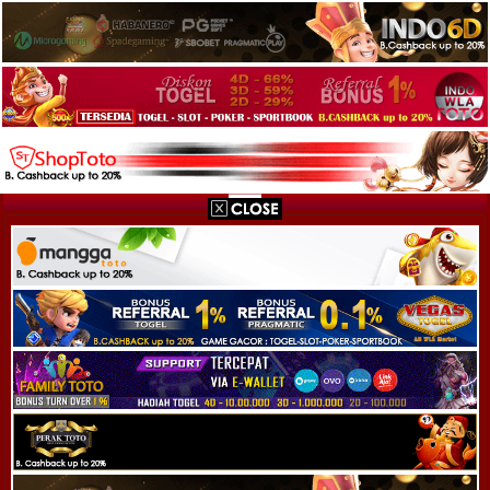
Luxiototo
Teriostoto
Manggatoto
Mcitytoto
Peraktoto