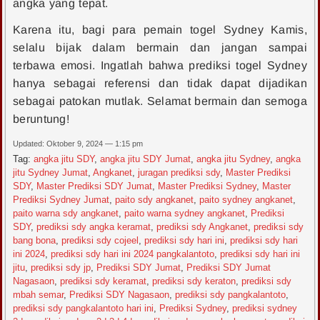
angka yang tepat.
Karena itu, bagi para pemain togel Sydney Kamis,
selalu bijak dalam bermain dan jangan sampai
terbawa emosi. Ingatlah bahwa prediksi togel Sydney
hanya sebagai referensi dan tidak dapat dijadikan
sebagai patokan mutlak. Selamat bermain dan semoga
beruntung!
Updated: Oktober 9, 2024 — 1:15 pm
Tag:
angka jitu SDY
,
angka jitu SDY Jumat
,
angka jitu Sydney
,
angka
jitu Sydney Jumat
,
Angkanet
,
juragan prediksi sdy
,
Master Prediksi
SDY
,
Master Prediksi SDY Jumat
,
Master Prediksi Sydney
,
Master
Prediksi Sydney Jumat
,
paito sdy angkanet
,
paito sydney angkanet
,
paito warna sdy angkanet
,
paito warna sydney angkanet
,
Prediksi
SDY
,
prediksi sdy angka keramat
,
prediksi sdy Angkanet
,
prediksi sdy
bang bona
,
prediksi sdy cojeel
,
prediksi sdy hari ini
,
prediksi sdy hari
ini 2024
,
prediksi sdy hari ini 2024 pangkalantoto
,
prediksi sdy hari ini
jitu
,
prediksi sdy jp
,
Prediksi SDY Jumat
,
Prediksi SDY Jumat
Nagasaon
,
prediksi sdy keramat
,
prediksi sdy keraton
,
prediksi sdy
mbah semar
,
Prediksi SDY Nagasaon
,
prediksi sdy pangkalantoto
,
prediksi sdy pangkalantoto hari ini
,
Prediksi Sydney
,
prediksi sydney