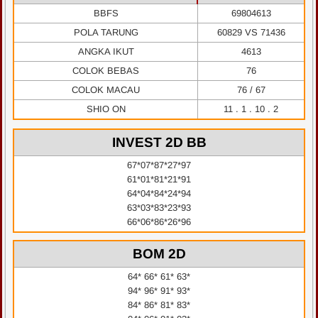
BBFS
69804613
POLA TARUNG
60829 VS 71436
ANGKA IKUT
4613
COLOK BEBAS
76
COLOK MACAU
76 / 67
SHIO ON
11 . 1 . 10 . 2
INVEST 2D BB
67*07*87*27*97
61*01*81*21*91
64*04*84*24*94
63*03*83*23*93
66*06*86*26*96
BOM 2D
64* 66* 61* 63*
94* 96* 91* 93*
84* 86* 81* 83*