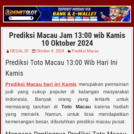
Prediksi Macau Jam 13:00 wib Kamis
10 Oktober 2024
REGAL.ID
Oktober 9, 2024
Prediksi Macau
Prediksi Toto Macau 13:00 Wib Hari Ini
Kamis
Prediksi Macau hari ini Kamis
merupakan permainan
judi yang cukup populer di kalangan masyarakat
Indonesia. Banyak orang yang tertarik untuk
memasang taruhan di
Toto Macau
karena hadiah
yang menarik. Namun, untuk bisa mendapatkan
kemenangan besar, dibutuhkan prediksi macau pusat.