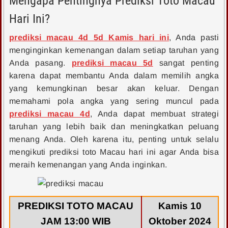
Mengapa Pentingnya Prediksi Toto Macau
Hari Ini?
prediksi macau 4d 5d Kamis hari ini
, Anda pasti
menginginkan kemenangan dalam setiap taruhan yang
Anda pasang.
prediksi macau 5d
sangat penting
karena dapat membantu Anda dalam memilih angka
yang kemungkinan besar akan keluar. Dengan
memahami pola angka yang sering muncul pada
prediksi macau 4d
, Anda dapat membuat strategi
taruhan yang lebih baik dan meningkatkan peluang
menang Anda. Oleh karena itu, penting untuk selalu
mengikuti prediksi toto Macau hari ini agar Anda bisa
meraih kemenangan yang Anda inginkan.
PREDIKSI TOTO MACAU
Kamis 10
JAM 13:00 WIB
Oktober 2024