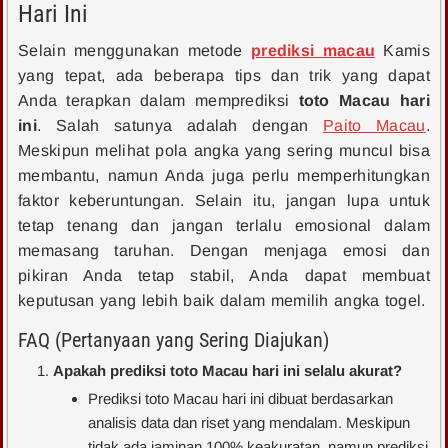
Hari Ini
Selain menggunakan metode
prediksi macau
Kamis
yang tepat, ada beberapa tips dan trik yang dapat
Anda terapkan dalam memprediksi
toto Macau hari
ini
. Salah satunya adalah dengan
Paito Macau
.
Meskipun melihat pola angka yang sering muncul bisa
membantu, namun Anda juga perlu memperhitungkan
faktor keberuntungan. Selain itu, jangan lupa untuk
tetap tenang dan jangan terlalu emosional dalam
memasang taruhan. Dengan menjaga emosi dan
pikiran Anda tetap stabil, Anda dapat membuat
keputusan yang lebih baik dalam memilih angka togel.
FAQ (Pertanyaan yang Sering Diajukan)
Apakah prediksi toto Macau hari ini selalu akurat?
Prediksi toto Macau hari ini dibuat berdasarkan
analisis data dan riset yang mendalam. Meskipun
tidak ada jaminan 100% keakuratan, namun prediksi