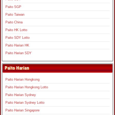
Paito SGP
Paito Taiwan
Paito China
Paito HK Lotto
Paito SDY Lotto
Paito Harian HK
Paito Harian SDY
Paito Harian
Paito Harian Hongkong
Paito Harian Hongkong Lotto
Paito Harian Sydney
Paito Harian Sydney Lotto
Paito Harian Singapore