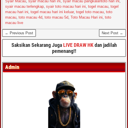
Syair Macau
,
syair macau hari ini
,
syair macau pangkalantoto hari ini
,
syair macau terlengkap
,
syair toto macau hari ini
,
togel macau
,
togel
macau hari ini
,
togel macau hari ini keluar
,
togel toto macau
,
toto
macau
,
toto macau 4d
,
toto macau 5d
,
Toto Macau Hari ini
,
toto
macau live
← Previous Post
Next Post →
Saksikan Sekarang Juga
LIVE DRAW HK
dan jadilah
pemenang!!
Admin