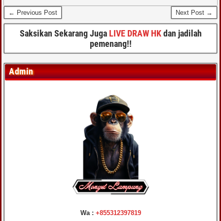
← Previous Post
Next Post →
Saksikan Sekarang Juga
LIVE DRAW HK
dan jadilah
pemenang!!
Admin
Wa :
+855312397819