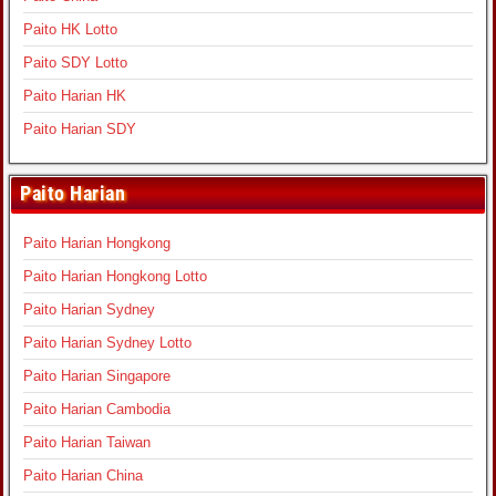
Paito HK Lotto
Paito SDY Lotto
Paito Harian HK
Paito Harian SDY
Paito Harian
Paito Harian Hongkong
Paito Harian Hongkong Lotto
Paito Harian Sydney
Paito Harian Sydney Lotto
Paito Harian Singapore
Paito Harian Cambodia
Paito Harian Taiwan
Paito Harian China