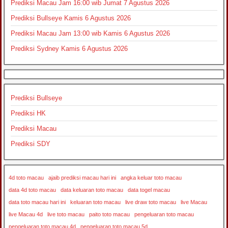
Prediksi Macau Jam 16:00 wib Jumat 7 Agustus 2026
Prediksi Bullseye Kamis 6 Agustus 2026
Prediksi Macau Jam 13:00 wib Kamis 6 Agustus 2026
Prediksi Sydney Kamis 6 Agustus 2026
Prediksi Bullseye
Prediksi HK
Prediksi Macau
Prediksi SDY
4d toto macau
ajaib prediksi macau hari ini
angka keluar toto macau
data 4d toto macau
data keluaran toto macau
data togel macau
data toto macau hari ini
keluaran toto macau
live draw toto macau
live Macau
live Macau 4d
live toto macau
paito toto macau
pengeluaran toto macau
pengeluaran toto macau 4d
pengeluaran toto macau 5d