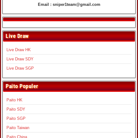
Email :
sniper1team@gmail.com
Live Draw
Live Draw HK
Live Draw SDY
Live Draw SGP
Paito Populer
Paito HK
Paito SDY
Paito SGP
Paito Taiwan
Paito China